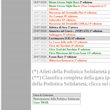
18/07/2026
Monte Livata Night Race
3ª edizione
18/07/2026
Monte Livata Night Race
e [Non Competitiva] 3ª
edizione
19/07/2026
Maratona del Terminillo Plus 4ª edizione
19/07/2026
Tre Comuni 20ª edizione
19/07/2026
Salitredici 43ª edizione
19/07/2026
Maratona del Terminillo [10Km.] 4ª edizione
22/07/2026
Atletica di Sera 2ª prova
25/07/2026
Amatrice nel Cuore... (TOP) (CE) 1ª edizione
25/07/2026
Salifaggeta 9ª edizione
25/07/2026
Corrimacere [CE] 11ª edizione
25/07/2026
La Corsa delle stelle 13ª edizione
26/07/2026
Ultra del Turchino 8ª edizione
26/07/2026
Ultra Trail del Turchino
8ª edizione
26/07/2026
Ultra Maratona del Gran Sasso 15ª edizione
26/07/2026
Frasso Race 3ª edizione
31/07/2026
Miliarivm Romanvm 1ª edizione
(*) Atleti della Podistica Solidarietà 
(**) Classifica completa della gara (pe
della Podistica Solidarietà, clicca sul
Gara di Criterium
Partecipazione della Podistica Solidarietà
Gara TRAIL