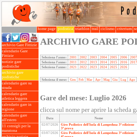
home page
podistica
triathlon
trail
ciclismo
criterium
so
ARCHIVIO GARE PO
archivio Gare Fittizie
calendario Gare
Fittizie
Seleziona l'anno:
2001
2002
2003
2004
2005
2006
200
notizie gare
Seleziona l'anno:
2011
2012
2013
2014
2015
2016
201
podistiche
Seleziona l'anno:
2021
2022
2023
2024
2025
2026
archivio gare
podistiche
Seleziona il mese:
Gen
Feb
Mar
Apr
Mag
Giu
Lug
Ago
calendario gare su
strada
calendario gare
Gare del mese: Luglio 2026
atletica leggera
calendario gare in
clicca sul nome per aprire la scheda g
regione
calendario gare
Data
Nome
all'estero
02/07/2026
Giro Podistico dell'Isola di Lampedusa 3ª edizione
11 consigli per la
3ª prova
maratona
03/07/2026
Giro Podistico dell'Isola di Lampedusa 3ª edizione
archivio notizie
4ª prova