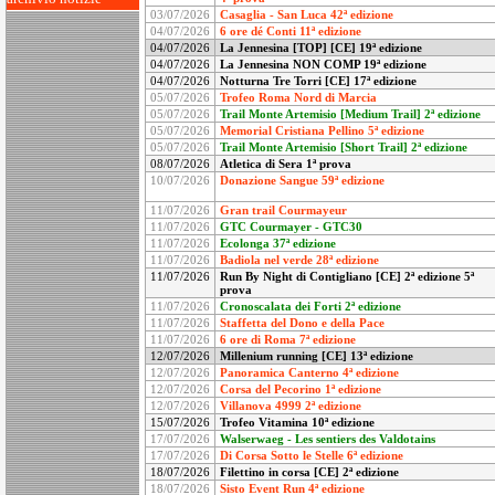
03/07/2026
Casaglia - San Luca 42ª edizione
04/07/2026
6 ore dé Conti 11ª edizione
04/07/2026
La Jennesina [TOP] [CE] 19ª edizione
04/07/2026
La Jennesina NON COMP 19ª edizione
04/07/2026
Notturna Tre Torri [CE] 17ª edizione
05/07/2026
Trofeo Roma Nord di Marcia
05/07/2026
Trail Monte Artemisio [Medium Trail]
2ª edizione
05/07/2026
Memorial Cristiana Pellino 5ª edizione
05/07/2026
Trail Monte Artemisio [Short Trail]
2ª edizione
08/07/2026
Atletica di Sera 1ª prova
10/07/2026
Donazione Sangue 59ª edizione
11/07/2026
Gran trail Courmayeur
11/07/2026
GTC Courmayer - GTC30
11/07/2026
Ecolonga 37ª edizione
11/07/2026
Badiola nel verde 28ª edizione
11/07/2026
Run By Night di Contigliano [CE] 2ª edizione 5ª
prova
11/07/2026
Cronoscalata dei Forti 2ª edizione
11/07/2026
Staffetta del Dono e della Pace
11/07/2026
6 ore di Roma 7ª edizione
12/07/2026
Millenium running [CE] 13ª edizione
12/07/2026
Panoramica Canterno 4ª edizione
12/07/2026
Corsa del Pecorino 1ª edizione
12/07/2026
Villanova 4999 2ª edizione
15/07/2026
Trofeo Vitamina 10ª edizione
17/07/2026
Walserwaeg - Les sentiers des Valdotains
17/07/2026
Di Corsa Sotto le Stelle 6ª edizione
18/07/2026
Filettino in corsa [CE] 2ª edizione
18/07/2026
Sisto Event Run 4ª edizione