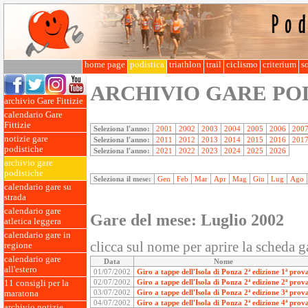
home page
podistica
triathlon
trail
ciclismo
criterium
so
ARCHIVIO GARE PO
archivio Gare Fittizie
calendario Gare
Fittizie
Seleziona l'anno:
2001
2002
2003
2004
2005
2006
200
notizie gare
Seleziona l'anno:
2011
2012
2013
2014
2015
2016
201
podistiche
Seleziona l'anno:
2021
2022
2023
2024
2025
2026
archivio gare
podistiche
Seleziona il mese:
Gen
Feb
Mar
Apr
Mag
Giu
Lug
Ago
calendario gare su
strada
calendario gare
Gare del mese: Luglio 2002
atletica leggera
calendario gare in
clicca sul nome per aprire la scheda g
regione
calendario gare
Data
Nome
all'estero
01/07/2002
Giro a tappe dell'Isola di Ponza 2ª edizione 1ª prov
02/07/2002
Giro a tappe dell'Isola di Ponza 2ª edizione 2ª prov
11 consigli per la
03/07/2002
Giro a tappe dell'Isola di Ponza 2ª edizione 3ª prov
maratona
04/07/2002
Giro a tappe dell'Isola di Ponza 2ª edizione 4ª prov
archivio notizie