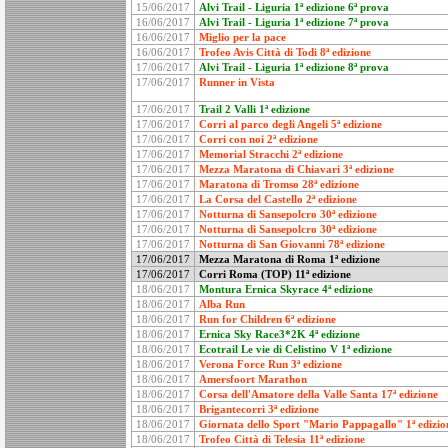
15/06/2017
Alvi Trail - Liguria 1ª edizione 6ª prova
16/06/2017
Alvi Trail - Liguria 1ª edizione 7ª prova
16/06/2017
Miglio per la pace
16/06/2017
Trofeo Avis Città di Todi 8ª edizione
17/06/2017
Alvi Trail - Liguria 1ª edizione 8ª prova
17/06/2017
Runner in Vista
17/06/2017
Trail 2 Valli 1ª edizione
17/06/2017
Corri al parco degli Angeli 5ª edizione
17/06/2017
Corri con noi 2ª edizione
17/06/2017
Memorial Stracchi 2ª edizione
17/06/2017
Mezza Maratona di Chiavari 3ª edizione
17/06/2017
Maratona di Tromso 28ª edizione
17/06/2017
La Corsa del Castello 2ª edizione
17/06/2017
Notturna di Sansepolcro 30ª edizione
17/06/2017
Notturna di Sansepolcro 30ª edizione
17/06/2017
Notturna di San Giovanni 78ª edizione
17/06/2017
Mezza Maratona di Roma 1ª edizione
17/06/2017
Corri Roma (TOP) 11ª edizione
18/06/2017
Montura Ernica Skyrace 4ª edizione
18/06/2017
Alba Run
18/06/2017
Run for Children 6ª edizione
18/06/2017
Ernica Sky Race3*2K 4ª edizione
18/06/2017
Ecotrail Le vie di Celistino V 1ª edizione
18/06/2017
Verona Force Run 3ª edizione
18/06/2017
Amersfoort Marathon
18/06/2017
Corsa dell'Amatore della Valle Santa 17ª edizione
18/06/2017
Brigantecorri 3ª edizione
18/06/2017
Giornata dello Sport "Mario Pappagallo" 1ª edizio
18/06/2017
Trofeo Città di Telesia 11ª edizione