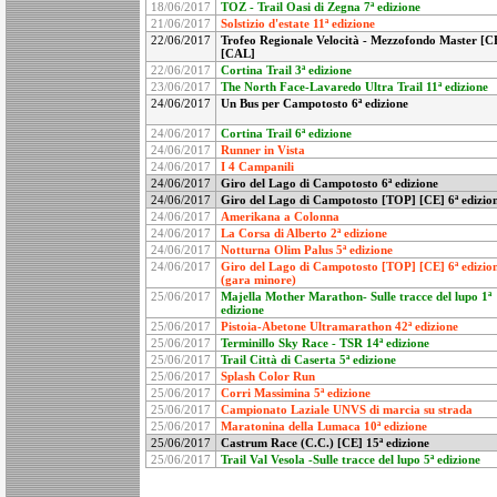
18/06/2017
TOZ - Trail Oasi di Zegna 7ª edizione
21/06/2017
Solstizio d'estate 11ª edizione
22/06/2017
Trofeo Regionale Velocità - Mezzofondo Master [C
[CAL]
22/06/2017
Cortina Trail 3ª edizione
23/06/2017
The North Face-Lavaredo Ultra Trail 11ª edizione
24/06/2017
Un Bus per Campotosto 6ª edizione
24/06/2017
Cortina Trail 6ª edizione
24/06/2017
Runner in Vista
24/06/2017
I 4 Campanili
24/06/2017
Giro del Lago di Campotosto 6ª edizione
24/06/2017
Giro del Lago di Campotosto [TOP] [CE] 6ª edizio
24/06/2017
Amerikana a Colonna
24/06/2017
La Corsa di Alberto 2ª edizione
24/06/2017
Notturna Olim Palus 5ª edizione
24/06/2017
Giro del Lago di Campotosto [TOP] [CE] 6ª edizio
(gara minore)
25/06/2017
Majella Mother Marathon- Sulle tracce del lupo 1ª
edizione
25/06/2017
Pistoia-Abetone Ultramarathon 42ª edizione
25/06/2017
Terminillo Sky Race - TSR 14ª edizione
25/06/2017
Trail Città di Caserta 5ª edizione
25/06/2017
Splash Color Run
25/06/2017
Corri Massimina 5ª edizione
25/06/2017
Campionato Laziale UNVS di marcia su strada
25/06/2017
Maratonina della Lumaca 10ª edizione
25/06/2017
Castrum Race (C.C.) [CE] 15ª edizione
25/06/2017
Trail Val Vesola -Sulle tracce del lupo 5ª edizione