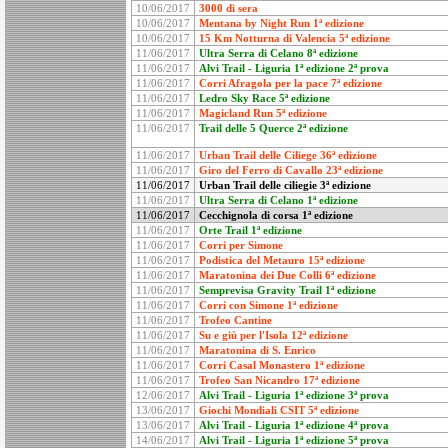
10/06/2017
3000 di sera
10/06/2017
Mentana by Night Run 1ª edizione
10/06/2017
15 Km Notturna di Valencia 5ª edizione
11/06/2017
Ultra Serra di Celano 8ª edizione
11/06/2017
Alvi Trail - Liguria 1ª edizione 2ª prova
11/06/2017
Corri Afragola per la pace 7ª edizione
11/06/2017
Ledro Sky Race 5ª edizione
11/06/2017
Magicland Run 5ª edizione
11/06/2017
Trail delle 5 Querce 2ª edizione
11/06/2017
Urban Trail delle Ciliege 36ª edizione
11/06/2017
Giro del Ferro di Cavallo 23ª edizione
11/06/2017
Urban Trail delle ciliegie 3ª edizione
11/06/2017
Ultra Serra di Celano 1ª edizione
11/06/2017
Cecchignola di corsa 1ª edizione
11/06/2017
Orte Trail 1ª edizione
11/06/2017
Corri per Simone
11/06/2017
Podistica del Metauro 15ª edizione
11/06/2017
Maratonina dei Due Colli 6ª edizione
11/06/2017
Semprevisa Gravity Trail 1ª edizione
11/06/2017
Corri con Simone 1ª edizione
11/06/2017
Trofeo Cantine
11/06/2017
Su e giù per l'Isola 12ª edizione
11/06/2017
Maratonina di S. Enrico
11/06/2017
Corri Casal Monastero 1ª edizione
11/06/2017
Trofeo San Nicandro 17ª edizione
12/06/2017
Alvi Trail - Liguria 1ª edizione 3ª prova
13/06/2017
Giochi Mondiali CSIT 5ª edizione
13/06/2017
Alvi Trail - Liguria 1ª edizione 4ª prova
14/06/2017
Alvi Trail - Liguria 1ª edizione 5ª prova