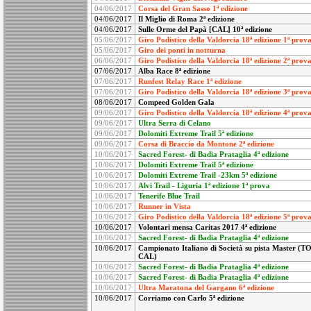
04/06/2017
Corsa del Gran Sasso 1ª edizione
04/06/2017
Il Miglio di Roma 2ª edizione
04/06/2017
Sulle Orme del Papà [CAL] 10ª edizione
05/06/2017
Giro Podistico della Valdorcia 18ª edizione 1ª prov
05/06/2017
Giro dei ponti in notturna
06/06/2017
Giro Podistico della Valdorcia 18ª edizione 2ª prov
07/06/2017
Alba Race 8ª edizione
07/06/2017
Runfest Relay Race 1ª edizione
07/06/2017
Giro Podistico della Valdorcia 18ª edizione 3ª prov
08/06/2017
Compeed Golden Gala
09/06/2017
Giro Podistico della Valdorcia 18ª edizione 4ª prov
09/06/2017
Ultra Serra di Celano
09/06/2017
Dolomiti Extreme Trail 5ª edizione
09/06/2017
Corsa di Braccio da Montone 2ª edizione
10/06/2017
Sacred Forest- di Badia Prataglia 4ª edizione
10/06/2017
Dolomiti Extreme Trail 5ª edizione
10/06/2017
Dolomiti Extreme Trail -23km 5ª edizione
10/06/2017
Alvi Trail - Liguria 1ª edizione 1ª prova
10/06/2017
Tenerife Blue Trail
10/06/2017
Runner in Vista
10/06/2017
Giro Podistico della Valdorcia 18ª edizione 5ª prov
10/06/2017
Volontari mensa Caritas 2017 4ª edizione
10/06/2017
Sacred Forest- di Badia Prataglia 4ª edizione
10/06/2017
Campionato Italiano di Società su pista Master (T
CAL)
10/06/2017
Sacred Forest- di Badia Prataglia 4ª edizione
10/06/2017
Sacred Forest- di Badia Prataglia 4ª edizione
10/06/2017
Ultra Maratona del Gargano 6ª edizione
10/06/2017
Corriamo con Carlo 5ª edizione