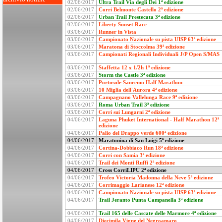
02/06/2017
Ultra Trail Via degli Dei 1ª edizione
02/06/2017
Corri Belmonte Castello 2ª edizione
02/06/2017
Urban Trail Prestecata 3ª edizione
02/06/2017
Liberty Sunset Race
03/06/2017
Runner in Vista
03/06/2017
Campionato Nazionale su pista UISP 63ª edizione
03/06/2017
Maratona di Stoccolma 39ª edizione
03/06/2017
Campionati Regionali Individuali J/P Open S/MAS
03/06/2017
Staffetta 12 x 1/2h 1ª edizione
03/06/2017
Storm the Castle 3ª edizione
03/06/2017
Portosole Sanremo Half Marathon
03/06/2017
10 Miglia dell'Aurora 4ª edizione
03/06/2017
Campagnano Vallelunga Race 9ª edizione
03/06/2017
Roma Urban Trail 3ª edizione
03/06/2017
Corri sui Lungarni 2ª edizione
04/06/2017
Laguna Phuket International - Half Marathon 12ª
edizione
04/06/2017
Palio del Drappo verde 600ª edizione
04/06/2017
Maratonina di San Luigi 5ª edizione
04/06/2017
Cortina-Dobbiaco Run 18ª edizione
04/06/2017
Corri con Samia 3ª edizione
04/06/2017
Trail dei Monti Ruffi 2ª edizione
04/06/2017
Cross CorriLIPU 2ª edizione
04/06/2017
Trofeo Victoria Madonna della Neve 5ª edizione
04/06/2017
Corrimaggio Larianese 12ª edizione
04/06/2017
Campionato Nazionale su pista UISP 63ª edizione
04/06/2017
Trail Jeranto Punta Campanella 3ª edizione
04/06/2017
Trail 165 delle Cascate delle Marmore 4ª edizione
04/06/2017
Diecimila Vigne del Negroamaro