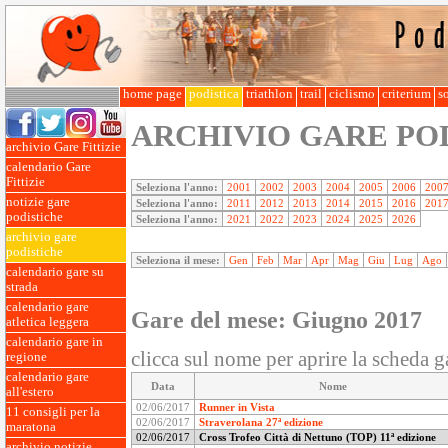
home page
podistica
triathlon
trail
ciclismo
criterium
so
ARCHIVIO GARE PO
archivio Gare Fittizie
calendario Gare
Fittizie
Seleziona l'anno:
2001
2002
2003
2004
2005
2006
200
notizie gare
Seleziona l'anno:
2011
2012
2013
2014
2015
2016
201
podistiche
Seleziona l'anno:
2021
2022
2023
2024
2025
2026
archivio gare
podistiche
Seleziona il mese:
Gen
Feb
Mar
Apr
Mag
Giu
Lug
Ago
calendario gare su
strada
calendario gare
Gare del mese: Giugno 2017
atletica leggera
calendario gare in
clicca sul nome per aprire la scheda g
regione
calendario gare
Data
Nome
all'estero
02/06/2017
Runner in Vista
11 consigli per la
02/06/2017
Straverolana 27ª edizione
maratona
02/06/2017
Cross Trofeo Città di Nettuno (TOP) 11ª edizione
archivio notizie