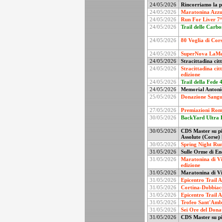
24/05/2026
Rincorriamo la p
24/05/2026
Maratonina Azzur
24/05/2026
Run For Liver 7ª
24/05/2026
Trail delle Carbo
24/05/2026
80 Voglia di Cors
24/05/2026
SuperNova LaMer
24/05/2026
Stracittadina cit
24/05/2026
Stracittadina cit
edizione
24/05/2026
Trail della Fede
4
24/05/2026
Memorial Antonio
25/05/2026
Donazione Sangue
27/05/2026
Premiazioni Roma
30/05/2026
BackYard Ultra L
30/05/2026
CDS Master su pi
Assolute (Corse)
30/05/2026
Spring Night Run
31/05/2026
Sulle Orme di En
31/05/2026
Maratonina di Vi
edizione
31/05/2026
Maratonina di Vi
31/05/2026
Epicentro Trail A
31/05/2026
Cortina-Dobbiaco
31/05/2026
Epicentro Trail A
31/05/2026
Trofeo Sant'Ambr
31/05/2026
Sei Ore del Dona
31/05/2026
CDS Master su pi