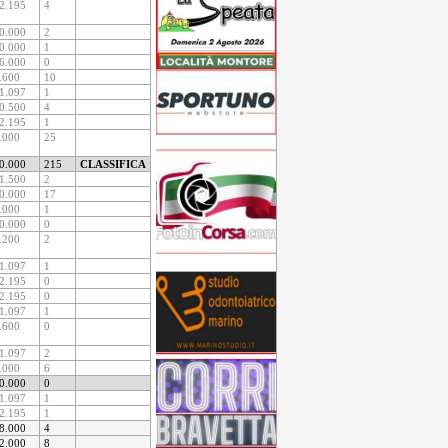
2.195
4
0.000
2
0.000
1
6.000
0
.600
10
1.097
1
0.500
4
2.195
1
.000
25
0.000
215
CLASSIFICA
1.500
2
0.000
17
.000
1
0.000
0
.200
2
1.097
1
2.195
0
2.195
0
1.097
1
.600
0
1.097
2
.000
6
0.000
0
1.097
1
2.195
1
8.000
4
2.000
8