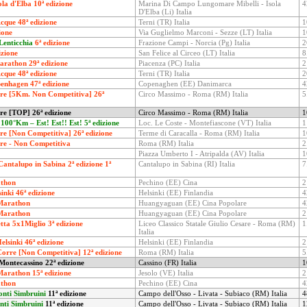
la d'Elba 10ª edizione
Marina Di Campo Lungomare Mibelli - Isola
4
D'Elba (Li) Italia
cque 48ª edizione
Terni (TR) Italia
1
ione
Via Guglielmo Marconi - Sezze (LT) Italia
1
 Lenticchia
6ª edizione
Frazione Campi - Norcia (Pg) Italia
2
izione
San Felice al Circeo (LT) Italia
8
arathon 29ª edizione
Piacenza (PC) Italia
2
cque 48ª edizione
Terni (TR) Italia
2
enhagen 47ª edizione
Copenaghen (EE) Danimarca
4
re [5Km. Non Competitiva] 26ª
Circo Massimo - Roma (RM) Italia
5
re [TOP] 26ª edizione
Circo Massimo - Roma (RM) Italia
1
 100°Km – Est! Est!! Est!
5ª edizione
Loc. Le Coste - Montefiascone (VT) Italia
1
e [Non Competitiva] 26ª edizione
Terme di Caracalla - Roma (RM) Italia
1
re - Non Competitiva
Roma (RM) Italia
2
Piazza Umberto I - Atripalda (AV) Italia
1
Cantalupo in Sabina 2ª edizione 1ª
Cantalupo in Sabina (RI) Italia
7
athon
Pechino (EE) Cina
2
inki 46ª edizione
Helsinki (EE) Finlandia
4
Marathon
Huangyaguan (EE) Cina Popolare
4
Marathon
Huangyaguan (EE) Cina Popolare
2
etta 5x1Miglio 3ª edizione
Liceo Classico Statale Giulio Cesare - Roma (RM)
1
Italia
lsinki 46ª edizione
Helsinki (EE) Finlandia
2
rre [Non Competitiva] 12ª edizione
Roma (RM) Italia
5
ontecassino 22ª edizione
Cassino (FR) Italia
1
Marathon 15ª edizione
Jesolo (VE) Italia
2
athon
Pechino (EE) Cina
4
onti Simbruini
11ª edizione
Campo dell'Osso - Livata - Subiaco (RM) Italia
4
nti Simbruini
11ª edizione
Campo dell'Osso - Livata - Subiaco (RM) Italia
1