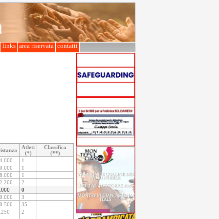
l
links
area riservata
contatti
Atleti
Classifica
istanza
(*)
(**)
4.000
1
0.000
1
8.000
1
2.200
2
.000
0
0.000
3
0.500
35
.250
2