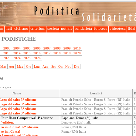
lon
trail
ciclismo
criterium
società
notizie
solidarietà
fototeca
videoteca
fida
 PODISTICHE
2
2003
2004
2005
2006
2007
2008
2009
2010
2
2013
2014
2015
2016
2017
2018
2019
2020
2
2023
2024
2025
2026
Mar
Apr
Mag
Giu
Lug
Ago
Set
Ott
Nov
Dic
26
eda gara
Nome
Località
D
ago del salto 3ª edizione
Fraz. di Petrella Salto - Borgo S. Pietro (RI) Italia
3
ago del salto 3ª edizione
Fraz. di Petrella Salto - Borgo S. Pietro (RI) Italia
1
ago del salto 3ª edizione
Fraz. di Petrella Salto - Borgo S. Pietro (RI) Italia
6
ago del salto 3ª edizione
Fraz. di Petrella Salto - Borgo S. Pietro (RI) Italia
4
y Tour [Non Competitiva] 4ª edizione
Rapolano Terme (Si) Italia
5
ª edizione
Benevento (Bn) Italia
1
ro in...Corsa! 12ª edizione
Roma (RM) Italia
1
ro in...Corsa!
Roma (RM) Italia
5
n Competitiva] 1ª edizione