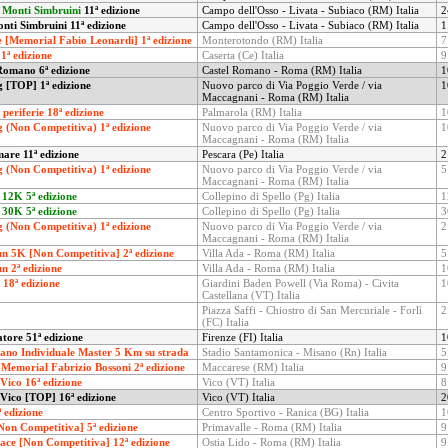
 Monti Simbruini
11ª edizione
Campo dell'Osso - Livata - Subiaco (RM) Italia
2
nti Simbruini 11ª edizione
Campo dell'Osso - Livata - Subiaco (RM) Italia
1
 [Memorial Fabio Leonardi] 1ª edizione
Monterotondo (RM) Italia
7
1ª edizione
Caserta (Ce) Italia
9
Romano 6ª edizione
Castel Romano - Roma (RM) Italia
1
 [TOP] 1ª edizione
Nuovo parco di Via Poggio Verde / via
1
Maccagnani - Roma (RM) Italia
periferie 18ª edizione
Palmarola (RM) Italia
1
 (Non Competitiva) 1ª edizione
Nuovo parco di Via Poggio Verde / via
1
Maccagnani - Roma (RM) Italia
are 11ª edizione
Pescara (Pe) Italia
2
 (Non Competitiva) 1ª edizione
Nuovo parco di Via Poggio Verde / via
5
Maccagnani - Roma (RM) Italia
12K 5ª edizione
Collepino di Spello (Pg) Italia
1
30K 5ª edizione
Collepino di Spello (Pg) Italia
3
 (Non Competitiva) 1ª edizione
Nuovo parco di Via Poggio Verde / via
2
Maccagnani - Roma (RM) Italia
n 5K [Non Competitiva] 2ª edizione
Villa Ada - Roma (RM) Italia
5
n 2ª edizione
Villa Ada - Roma (RM) Italia
1
i 18ª edizione
Giardini Baden Powell (Via Roma) - Civita
1
Castellana (VT) Italia
Piazza Saffi - Chiostro di San Mercuriale - Forlì
2
(FC) Italia
tore 51ª edizione
Firenze (FI) Italia
1
ano Individuale Master 5 Km su strada
Stadio Santamonica - Misano (Rn) Italia
5
Memorial Fabrizio Bossoni 2ª edizione
Maccarese (RM) Italia
9
Vico 16ª edizione
Vico (VT) Italia
8
 Vico [TOP] 16ª edizione
Vico (VT) Italia
2
 edizione
Centro Sportivo - Ranica (BG) Italia
1
on Competitiva] 5ª edizione
Primavalle - Roma (RM) Italia
9
ace [Non Competitiva] 12ª edizione
Ostia Lido - Roma (RM) Italia
9