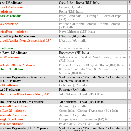
ace 12ª edizione
Ostia Lido - Roma (RM) Italia
9
ra 16ª edizione
Latina (LT) Italia
1
 edizione
Roma (RM) Italia
9
naie
8ª edizione
Parco Comunale “ La Pompa" - Rocca di Papa
1
(RM) Italia
a 2ª edizione
Poligono di Monte Romano - Monte Romano
2
(VT) Italia
icoRun 4ª edizione
Nova Milanese (MB) Italia
1
tà dell'Aquila 16ª edizione
L'Aquila (AQ) Italia
1
tà dell'Aquila [Non Competitiva] 16ª
L'Aquila (AQ) Italia
1
ª edizione
Vallepietra (Roma) Italia
1
 Fava 18ª edizione
Roccasecca (FR) Italia
1
 58ª edizione
Sede - Via dello Scalo di San Lorenzo, 16 - Roma
0
(RM) Italia
 Ostia 2026 51ª edizione
Palazzo Uffici di EUR S.p.A - Roma (RM) Italia
0
ivata 2ª edizione
Piazzale Campo dell'Osso 6 - Monte Livata -
6
Subiaco (RM) Italia
sta fase Regionale + Gare Extra
Stadio Comunale “Maurizio Natali” - Colleferro -
0
 [TOP] 1ª prova
Colleferro (RM) Italia
 10ª edizione
Dobbiaco (BZ) Italia
1
ea 34ª edizione
Pomezia (RM) Italia
1
lla Adriana (Non Competitiva) 23ª
Villa Adriana - Tivoli (RM) Italia
3
lla Adriana [TOP] 23ª edizione
Villa Adriana - Tivoli (RM) Italia
1
ccumoli 5ª edizione
Accumoli (RI) Italia
2
 Run 26ª edizione
Corso Italia - Cortina d'Ampezzo (BL) Italia
3
ccumoli 5ª edizione
Accumoli (RI) Italia
1
ogio 5ª edizione
Campo Sportivo - Ferentino (FR) Italia
1
tore 12ª edizione
Foiano della Chiana (AR) Italia
4
sta fase Regionale [TOP] 2ª prova
Stadio Comunale “Maurizio Natali” - Colleferro -
0