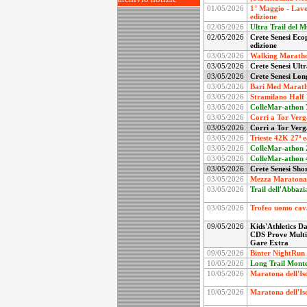
01/05/2026
1° Maggio - Lavo
edizione
02/05/2026
Ultra Trail del M
02/05/2026
Crete Senesi Eco
edizione
03/05/2026
Walking Maratho
03/05/2026
Crete Senesi Ult
03/05/2026
Crete Senesi Lon
03/05/2026
Bari Med Marath
03/05/2026
Stramilano Half 
03/05/2026
ColleMar-athon 7
03/05/2026
Corri a Tor Verg
03/05/2026
Corri a Tor Verg
03/05/2026
Trieste 42K 27ª e
03/05/2026
ColleMar-athon 2
03/05/2026
ColleMar-athon 4
03/05/2026
Crete Senesi Sho
03/05/2026
Mezza Maratona d
03/05/2026
Trail dell'Abbazi
03/05/2026
Trofeo uomo cava
09/05/2026
Kids'Athletics D
CDS Prove Multip
Gare Extra
09/05/2026
Binter NightRun 
10/05/2026
Long Trail Mont
10/05/2026
Maratona dell'Iso
10/05/2026
Maratona dell'Iso