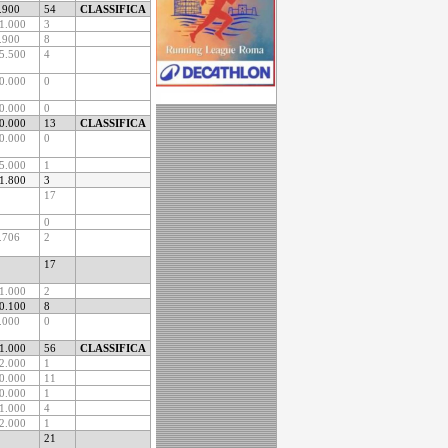
.900
54
CLASSIFICA
1.000
3
.900
8
5.500
4
0.000
0
0.000
0
0.000
13
CLASSIFICA
0.000
0
5.000
1
1.800
3
17
0
.706
2
17
1.000
2
0.100
8
.000
0
1.000
56
CLASSIFICA
2.000
1
0.000
11
0.000
1
1.000
4
2.000
1
21