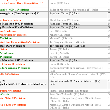
ro in...Corsa! (Non Competitiva) 1ª
Roma (RM) Italia
1
ugello - 60K 11ª edizione
Badia di Moscheta - Fiorenzuola (FI) Italia
6
passeggiata [Non Competitiva] 4ª
Rapolano Terme (Si) Italia
7
n Lago di bolsena
Montefiascone (VT) Italia
3
ra Marathon 50K 4ª edizione
Rapolano Terme (Si) Italia
5
g Marathon 30K 4ª edizione
Rapolano Terme (Si) Italia
3
on 5ª edizione
Bari (BA) Italia
2
Marathon 53ª edizione
Milano (Mi) Italia
2
ª edizione
Mondolfo (PS) Italia
2
ata [Non Competitiva] 5ª edizione
Tor Vergata - Roma (RM) Italia
1
ata [TOP] 5ª edizione
Tor Vergata - Roma (RM) Italia
1
dizione
Trieste (Ts) Italia
4
2ª edizione
Barchi (PS) Italia
4
ª edizione
Barchi (PS) Italia
1
rt Marathon 15K 4ª edizione
Rapolano Terme (Si) Italia
1
i Lucca 11ª edizione
Lucca (LU) Italia
2
a di Fossanova 2ª edizione
Borgo medievale di Fossanova - Priverno (LT)
1
Italia
llo 28ª edizione
Villa Comunale “Pietro Canonica” - Vetralla (VT)
1
Italia
ay'26
Stadio Comunale M. Natali - Colleferro (FR)
1
le Cadetti/e + Trofeo Decathlon Cup e
Italia
Palma 6ª edizione
Palma - Isole Baleari (EE) Spagna
1
e Catria
Serra Sant'Abbondio (PU) Italia
5
la d'Elba 10ª edizione
Marina Di Campo Lungomare Mibelli - Isola
1
D'Elba (Li) Italia
la d'Elba 10ª edizione
Marina Di Campo Lungomare Mibelli - Isola
2
D'Elba (Li) Italia