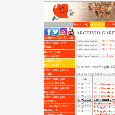
home page
podistica
triath
ARCHIVIO GARE
archivio Gare Fittizie
Seleziona l'anno:
2001
200
calendario Gare
Seleziona l'anno:
2011
201
Fittizie
Seleziona l'anno:
2021
202
notizie gare
podistiche
Seleziona il mese:
Gen
Feb
archivio gare
podistiche
Gare del mese: Maggio 20
calendario gare su
strada
clicca sul nome per aprire la sch
calendario gare
Data
atletica leggera
01/05/2026
Ultra Maratona L
calendario gare in
01/05/2026
Ultra Maratona L
regione
01/05/2026
Ultra Maratona L
01/05/2026
Ultra Maratona L
calendario gare
01/05/2026
Crete Senesi Cit
all'estero
01/05/2026
Strabenevento 33
11 consigli per la
01/05/2026
1° Maggio - Lavo
maratona
01/05/2026
1° Maggio - Lavo
[Stacittadina No
archivio notizie