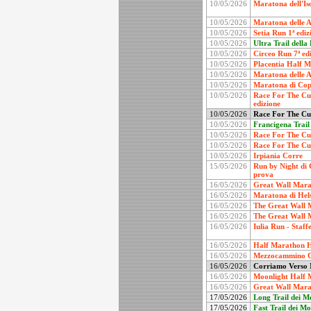
10/05/2026
Maratona dell'Iso
10/05/2026
Maratona delle A
10/05/2026
Setia Run 1ª ediz
10/05/2026
Ultra Trail della
10/05/2026
Circeo Run 7ª ed
10/05/2026
Placentia Half M
10/05/2026
Maratona delle A
10/05/2026
Maratona di Cop
10/05/2026
Race For The Cu
edizione
10/05/2026
Race For The Cu
10/05/2026
Francigena Trail
10/05/2026
Race For The Cur
10/05/2026
Race For The Cu
10/05/2026
Irpiania Corre
15/05/2026
Run by Night di 
prova
16/05/2026
Great Wall Mar
16/05/2026
Maratona di Hels
16/05/2026
The Great Wall 
16/05/2026
The Great Wall 
16/05/2026
Iulia Run - Staff
16/05/2026
Half Marathon He
16/05/2026
Mezzocammino Co
16/05/2026
Corriamo Verso M
16/05/2026
Moonlight Half 
16/05/2026
Great Wall Mar
17/05/2026
Long Trail dei M
17/05/2026
Fast Trail dei Mo