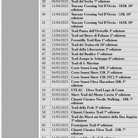
38
06/04/2025
Trail del Sorbo 7ª edizione
39
11/04/2025
Tuscany Crossing Val D'Orcia - 103K 10ª
edizione
40
11/04/2025
Tuscany Crossing Val D'Orcia - 53K 10ª
edizione
41
11/04/2025
Tuscany Crossing Val D'Orcia - 161K 10ª
edizione
42
13/04/2025
Trail Punta dell'Orticello 3ª edizione
43
13/04/2025
Trail nel Bosco di Paliano 2ª edizione
44
13/04/2025
Ferentillo Trail Run 1ª edizione
45
13/04/2025
Trail dei Trabocchi 10ª edizione
46
25/04/2025
Trail della Liberazione 3ª edizione
47
26/04/2025
Trail del Basilico 1ª edizione
48
01/05/2025
Trail Zompo lo Schioppo 6ª edizione
49
01/05/2025
Trail di S. Martino
50
04/05/2025
Crete Senesi Long 30K 3ª edizione
51
04/05/2025
Crete Senesi Short 15K 3ª edizione
52
04/05/2025
Crete Senesi Short 15K [NC] 3ª edizione
53
04/05/2025
Crete Senesi Ultra Marathon 50K 3ª
edizione
54
07/05/2025
UTLAC - Ultra Trail Lago di Como
55
10/05/2025
Short Trail del Monte Catria 4ª edizione
56
11/05/2025
Chianti Classico Nordic Walking - 10K 7ª
edizione
57
11/05/2025
Trail della Fede 3ª edizione
58
11/05/2025
Chianti Classico Trail 7ª edizione
59
11/05/2025
Trail dei Marsi sui Sentieri della Dea Angizia
3ª edizione
60
11/05/2025
Francigena Trail 4ª edizione
61
11/05/2025
Chianti Classico Ultra Trail - 53K 7ª
edizione
62
11/05/2025
Chianti Ultra Trail 7ª edizione