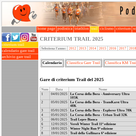
home page
podistica
triathlon
trail
ciclismo
criterium
so
CRITERIUM TRAIL
2025
criterium trail
Seleziona l'anno:
2012
2013
2014
2015
2016
2017
201
calendario gare trail
archivio gare trail
Calendario
Classifica Gare Trail
Classifica KM Trai
Gare di criterium Trail del 2025
Num
Data
Nome
1
04/01/2025
La Corsa della Bora - Anniversary Ultra
105K
2
05/01/2025
La Corsa della Bora - TransKarst Ultra
48K
3
05/01/2025
La Corsa della Bora - Explorer Ultra 78K
4
05/01/2025
La Corsa della Bora - Urban Trail 32K
5
06/01/2025
Trail Lepre Bianca
6
12/01/2025
Veroli Winter Trail 11ª edizione
7
18/01/2025
Winter Night Run 9ª edizione
8
19/01/2025
Trail della Gallinara 6ª edizione