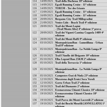
114
14/09/2025
Trail della Duchessa 10ª edizione
115
14/09/2025
Egadi Running Cruise - 11ª edizione
116
14/09/2025
TOR330 - Tor des Géants
117
15/09/2025
Egadi Running Cruise - 11ª edizione
118
16/09/2025
Egadi Running Cruise - 11ª edizione
119
20/09/2025
Bergamo City Trail Millegradini
120
21/09/2025
Venice Lido - Beach Trail 4ª edizione
121
28/09/2025
Trail dei Monti Lepini
- [Trail Monte Alto] 4ª edizione 1ª prova
122
28/09/2025
Trail dei Vigneti Cantina Coppola 1489 4ª
edizione
123
28/09/2025
Trail dei Monti Ruffi 9ª edizione
124
03/10/2025
MontepulcianoRun - Lumediluna - Urban
Trail 8ª edizione
125
05/10/2025
MontepulcianoRun - La Nobile Lunga 8ª
edizione
126
05/10/2025
Trail l'Anello del Brigante 10ª edizione
127
05/10/2025
Elba Legend Run 25KM 2ª edizione
128
05/10/2025
Trail della Torraccia 1ª edizione
129
05/10/2025
MontepulcianoRun - La Nobile Lunga 8ª
edizione
130
05/10/2025
Campestre Oasi di Ninfa 23ª edizione
131
12/10/2025
Maratona degli Ernici Sora Veroli
132
12/10/2025
Gaeta Urban Trail 2ª edizione
133
19/10/2025
Trail del Diamante 2ª edizione
134
19/10/2025
Ecomaratona Chianti Classico 18ª edizione
135
19/10/2025
Ecomaratonina Chianti Classico 18ª
edizione
136
19/10/2025
Trail Parco dei Monti Lucretili 2ª edizione
137
19/10/2025
Trail dei Boschi Mesofili [ANNULLATO] 1ª
edizione