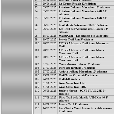
92
29/06/2025
La Course Royale 12ª edizione
93
05/07/2025
Primiero Dolomiti Marathon 10ª edizione
94
05/07/2025
Primiero Dolomiti Marathon - 26K 10ª
edizione
95
05/07/2025
Primiero Dolomiti Marathon - 16K 10ª
edizione
96
06/07/2025
Trail Monte Artemisio - TMA 1ª edizione
97
06/07/2025
Eco Trail dell'Altipiano delle Rocche 13ª
edizione
98
18/07/2025
Walserwaeg - Les sentiers des Valdotains
99
19/07/2025
Stelvio Trail Run 5ª edizione
100
20/07/2025
XTERRA Abruzzo Trail Run - Maratona
Trail
101
20/07/2025
XTERRA Abruzzo Trail Run - Mezza
Maratona Trail
102
20/07/2025
XTERRA Abruzzo Trail Run - Mezza
Maratona Trail
103
27/07/2025
Monte Amaro Extreme 4ª edizione
104
27/07/2025
Ultra del Turchino 7ª edizione
105
27/07/2025
Amiata walking Marathon 12ª edizione
106
23/08/2025
Trail Torre Cajetani 4ª edizione
107
24/08/2025
Trail dell' Amiata
108
31/08/2025
Gran Sasso Trail GST
109
31/08/2025
Gran Sasso Trail TDG
110
06/09/2025
Spoleto Norcia - SOFT TRAIL 25K 3ª
edizione
111
07/09/2025
Ultra Trail della Maiella UTM Km 46 4ª
edizione
112
14/09/2025
Interas Trail 1ª edizione
113
14/09/2025
Let's Trail - Monti Aurunci tra cielo e mare
9ª edizione