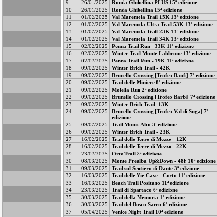
9
26/01/2025
Ronda Ghibellina PLUS 15ª edizione
10
26/01/2025
Ronda Ghibellina 15ª edizione
11
01/02/2025
Val Maremola Trail 15K 13ª edizione
12
01/02/2025
Val Maremola Ultra Trail 53K 13ª edizione
13
01/02/2025
Val Maremola Trail 23K 13ª edizione
14
01/02/2025
Val Maremola Trail 34K 13ª edizione
15
02/02/2025
Penna Trail Run - 33K 11ª edizione
16
02/02/2025
Winter Trail Monte Labbrone 13ª edizione
17
02/02/2025
Penna Trail Run - 19K 11ª edizione
18
09/02/2025
Winter Brich Trail - 42K
19
09/02/2025
Brunello Crossing [Trofeo Banfi] 7ª edizione
20
09/02/2025
Trail delle Miniere 8ª edizione
21
09/02/2025
Molella Run 2ª edizione
22
09/02/2025
Brunello Crossing [Trofeo Barbi] 7ª edizione
23
09/02/2025
Winter Brich Trail -13K
24
09/02/2025
Brunello Crossing [Trofeo Val di Suga] 7ª
edizione
25
09/02/2025
Trail Monte Alto 3ª edizione
26
09/02/2025
Winter Brich Trail - 23K
27
16/02/2025
Trail delle Terre di Mezzo - 12K
28
16/02/2025
Trail delle Terre di Mezzo - 22K
29
23/02/2025
Orte Trail 8ª edizione
30
08/03/2025
Monte Prealba Up&Down - 48h 10ª edizione
31
09/03/2025
Trail sul Sentiero di Dante 3ª edizione
32
16/03/2025
Trail delle Vie Cave - Corto 11ª edizione
33
16/03/2025
Beach Trail Positano 11ª edizione
34
23/03/2025
Trail di Spartaco 6ª edizione
35
30/03/2025
Trail della Memoria 1ª edizione
36
30/03/2025
Trail del Bosco Sacro 6ª edizione
37
05/04/2025
Venice Night Trail 10ª edizione