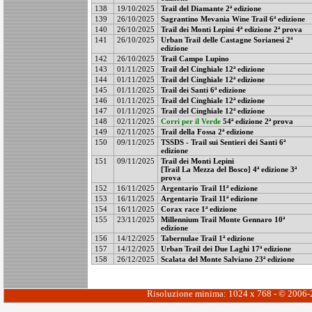
138
19/10/2025
Trail del Diamante 2ª edizione
139
26/10/2025
Sagrantino Mevania Wine Trail 6ª edizione
140
26/10/2025
Trail dei Monti Lepini 4ª edizione 2ª prova
141
26/10/2025
Urban Trail delle Castagne Sorianesi 2ª
edizione
142
26/10/2025
Trail Campo Lupino
143
01/11/2025
Trail del Cinghiale 12ª edizione
144
01/11/2025
Trail del Cinghiale 12ª edizione
145
01/11/2025
Trail dei Santi 6ª edizione
146
01/11/2025
Trail del Cinghiale 12ª edizione
147
01/11/2025
Trail del Cinghiale 12ª edizione
148
02/11/2025
Corri per il Verde
54ª edizione 2ª prova
149
02/11/2025
Trail della Fossa 2ª edizione
150
09/11/2025
TSSDS - Trail sui Sentieri dei Santi 6ª
edizione
151
09/11/2025
Trail dei Monti Lepini
[Trail La Mezza del Bosco] 4ª edizione 3ª
prova
152
16/11/2025
Argentario Trail 11ª edizione
153
16/11/2025
Argentario Trail 11ª edizione
154
16/11/2025
Corax race 1ª edizione
155
23/11/2025
Millennium Trail Monte Gennaro 10ª
edizione
156
14/12/2025
Tabernulae Trail 1ª edizione
157
14/12/2025
Urban Trail dei Due Laghi 17ª edizione
158
26/12/2025
Scalata del Monte Salviano 23ª edizione
Risoluzione minima: 1024 x 768 - © 2006-20