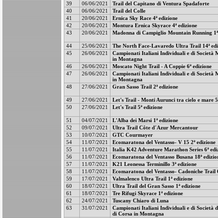
39
06/06/2021
Trail del Capitano di Ventura Spadaforte
40
06/06/2021
Trail del Colle
41
20/06/2021
Ernica Sky Race 4ª edizione
42
20/06/2021
Montura Ernica Skyrace 4ª edizione
43
20/06/2021
Madonna di Campiglio Mountain Running 1ª 
44
25/06/2021
The North Face-Lavaredo Ultra Trail 14ª edi
45
26/06/2021
Campionati Italiani Individuali e di Società 
in Montagna
46
26/06/2021
Moscato Night Trail - A Coppie 6ª edizione
47
26/06/2021
Campionati Italiani Individuali e di Società 
in Montagna
48
27/06/2021
Gran Sasso Trail 2ª edizione
49
27/06/2021
Let's Trail - Monti Aurunci tra cielo e mare 5
50
27/06/2021
Let's Trail 5ª edizione
51
04/07/2021
L'Alba dei Marsi 1ª edizione
52
09/07/2021
Ultra Trail Côte d´Azur Mercantour
53
10/07/2021
GTC Courmayer
54
11/07/2021
Ecomaratona del Ventasso- V 15 2ª edizione
55
11/07/2021
Italia K42 Adventure Marathon Series 6ª edi
56
11/07/2021
Ecomaratona del Ventasso Busana 18ª edizio
57
11/07/2021
K21 Leonessa Terminillo 3ª edizione
58
11/07/2021
Ecomaratona del Ventasso- Cadoniche Trail 6
59
17/07/2021
Valmalenco Ultra Trail 1ª edizione
60
18/07/2021
Ultra Trail del Gran Sasso 1ª edizione
61
18/07/2021
Tre Rifugi Skyrace 1ª edizione
62
24/07/2021
Tuscany Chiaro di Luna
63
31/07/2021
Campionati Italiani Individuali e di Società 
di Corsa in Montagna