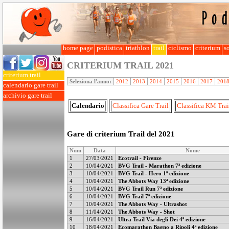
home page
podistica
triathlon
trail
ciclismo
criterium
so
CRITERIUM TRAIL
2021
criterium trail
Seleziona l'anno:
2012
2013
2014
2015
2016
2017
201
calendario gare trail
archivio gare trail
Calendario
Classifica Gare Trail
Classifica KM Trai
Gare di criterium Trail del 2021
Num
Data
Nome
1
27/03/2021
Ecotrail - Firenze
2
10/04/2021
BVG Trail - Marathon 7ª edizione
3
10/04/2021
BVG Trail - Hero 1ª edizione
4
10/04/2021
The Abbots Way 13ª edizione
5
10/04/2021
BVG Trail Run 7ª edizione
6
10/04/2021
BVG Trail 7ª edizione
7
10/04/2021
The Abbots Way - Ultrashot
8
11/04/2021
The Abbots Way - Shot
9
16/04/2021
Ultra Trail Via degli Dei 4ª edizione
10
18/04/2021
Ecomarathon Bagno a Ripoli 4ª edizione