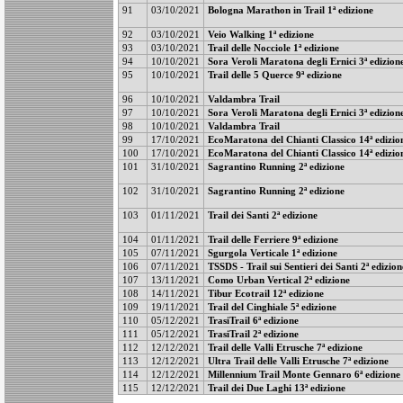
91
03/10/2021
Bologna Marathon in Trail 1ª edizione
92
03/10/2021
Veio Walking 1ª edizione
93
03/10/2021
Trail delle Nocciole 1ª edizione
94
10/10/2021
Sora Veroli Maratona degli Ernici 3ª edizion
95
10/10/2021
Trail delle 5 Querce 9ª edizione
96
10/10/2021
Valdambra Trail
97
10/10/2021
Sora Veroli Maratona degli Ernici 3ª edizion
98
10/10/2021
Valdambra Trail
99
17/10/2021
EcoMaratona del Chianti Classico 14ª edizio
100
17/10/2021
EcoMaratona del Chianti Classico 14ª edizio
101
31/10/2021
Sagrantino Running 2ª edizione
102
31/10/2021
Sagrantino Running 2ª edizione
103
01/11/2021
Trail dei Santi 2ª edizione
104
01/11/2021
Trail delle Ferriere 9ª edizione
105
07/11/2021
Sgurgola Verticale 1ª edizione
106
07/11/2021
TSSDS - Trail sui Sentieri dei Santi 2ª edizion
107
13/11/2021
Como Urban Vertical 2ª edizione
108
14/11/2021
Tibur Ecotrail 12ª edizione
109
19/11/2021
Trail del Cinghiale 5ª edizione
110
05/12/2021
TrasiTrail 6ª edizione
111
05/12/2021
TrasiTrail 2ª edizione
112
12/12/2021
Trail delle Valli Etrusche 7ª edizione
113
12/12/2021
Ultra Trail delle Valli Etrusche 7ª edizione
114
12/12/2021
Millennium Trail Monte Gennaro 6ª edizione
115
12/12/2021
Trail dei Due Laghi 13ª edizione