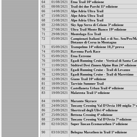
64
01/08/2021
Etna Trail 10ª edizione
65
08/08/2021
Trail dei due Parchi 11ª edizione
66
14/08/2021
Alpe Adria Ultra Trail
67
15/08/2021
Alpe Adria Ultra Trail
68
15/08/2021
Alpe Adria Ultra Trail
69
22/08/2021
Sky App Serra di Celano 3ª edizione
70
27/08/2021
Ultra Trail Monte Bianco 19ª edizione
71
29/08/2021
Montelago Eco Trail
72
05/09/2021
Campionati Italiani Ind. e di Soc. Sen/Pro/M
Distanze di Corsa in Montagna
73
05/09/2021
Transpelmo 14ª edizione 10,3ª prova
74
05/09/2021
Ravenna Park Race
75
05/09/2021
Etna Extreme
76
10/09/2021
Egadi Running Cruise - Vertical di Santa Ca
77
11/09/2021
Südtirol Drei Zinnen Alpine Run 24ª edizione
78
11/09/2021
Egadi Running Cruise - Trail di Levanzo
79
12/09/2021
Egadi Running Cruise - Trail di Marettimo
80
12/09/2021
Giano Trail 10ª edizione
81
18/09/2021
Tarvisio Summer Trail
82
19/09/2021
Castellaneta Urban Trail 4ª edizione
83
19/09/2021
Malatesta Trail 1ª edizione
84
19/09/2021
Maranto Skyrace
85
24/09/2021
Tuscany Crossing Val D'Orcia 100 miglia 7ª 
86
25/09/2021
Shorttrail degli Ulivi 4ª edizione
87
25/09/2021
Bettona Crossing 4ª edizione
88
25/09/2021
Tuscany Crossing Val D'Orcia 7ª edizione
89
02/10/2021
Super Tuscan Ecomarathon 1ª edizione
90
03/10/2021
Bologna Marathon in Trail 1ª edizione