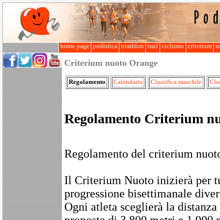
home page
podistica
triathlon
trail
ciclismo
criterium
so
Criterium nuoto Orange
Regolamento
Calendario
Classifica maschile
Cla
Regolamento Criterium n
Regolamento del criterium nuot
Il Criterium Nuoto inizierà pe
progressione bisettimanale diver
Ogni atleta sceglierà la distanza
proposte di 3.800 metri e 1.900 