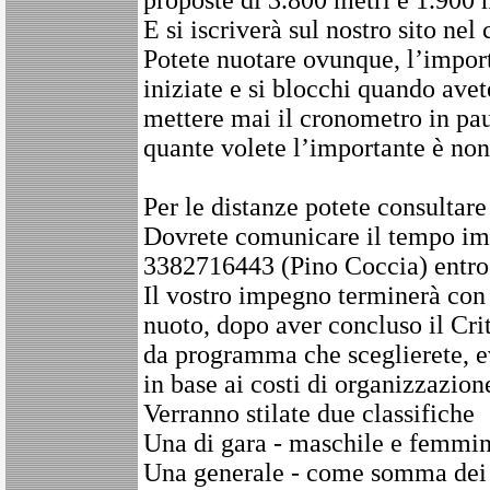
E si iscriverà sul nostro sito nel
Potete nuotare ovunque, l’impor
iniziate e si blocchi quando avet
mettere mai il cronometro in pau
quante volete l’importante è non
Per le distanze potete consultare
Dovrete comunicare il tempo impi
3382716443 (Pino Coccia) entro i
Il vostro impegno terminerà con
nuoto, dopo aver concluso il Cri
da programma che sceglierete, ev
in base ai costi di organizzazion
Verranno stilate due classifiche
Una di gara - maschile e femmin
Una generale - come somma dei p