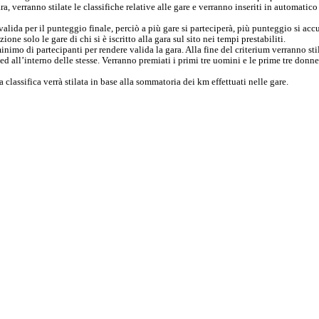
ra, verranno stilate le classifiche relative alle gare e verranno inseriti in automatic
valida per il punteggio finale, perciò a più gare si parteciperà, più punteggio si acc
one solo le gare di chi si è iscritto alla gara sul sito nei tempi prestabiliti.
imo di partecipanti per rendere valida la gara. Alla fine del criterium verranno sti
d all’interno delle stesse. Verranno premiati i primi tre uomini e le prime tre donn
a classifica verrà stilata in base alla sommatoria dei km effettuati nelle gare.