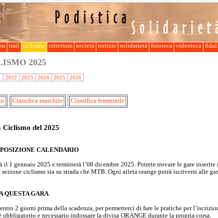
lon
trail
ciclismo
criterium
società
notizie
solidarietà
fototeca
videoteca
fida
CLISMO
2025
1
2022
2023
2024
2025
2026
io
Classifica maschile
Classifica femminile
 Ciclismo del 2025
POSIZIONE CALENDARIO
rà il 1 gennaio 2025 e terminerà l’08 dicembre 2025. Potrete trovare le gare inserite
a sezione ciclismo sia su strada che MTB. Ogni atleta orange potrà iscriversi alle gar
 A QUESTA GARA
ntro 2 giorni prima della scadenza, per permetterci di fare le pratiche per l’iscrizio
 è obbligatorio e necessario indossare la divisa ORANGE durante la propria corsa.