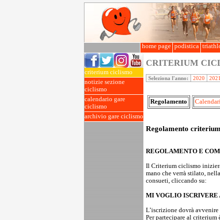
home page
podistica
triath
CRITERIUM CI
criterium ciclismo
Seleziona l'anno:
2020
202
notizie sezione
ciclismo
calendario gare
Regolamento
Calendar
ciclismo
archivio gare ciclismo
Regolamento criterium
REGOLAMENTO E COM
Il Criterium ciclismo inizie
mano che verrà stilato, nell
consueti, cliccando su:
MI VOGLIO ISCRIVERE
L’iscrizione dovrà avvenire e
Per partecipare al criterium