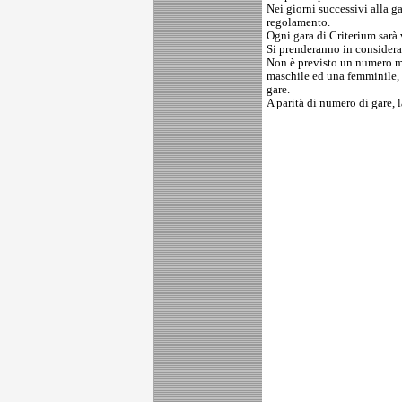
Nei giorni successivi alla ga
regolamento.
Ogni gara di Criterium sarà 
Si prenderanno in considerazi
Non è previsto un numero min
maschile ed una femminile, e
gare.
A parità di numero di gare, l