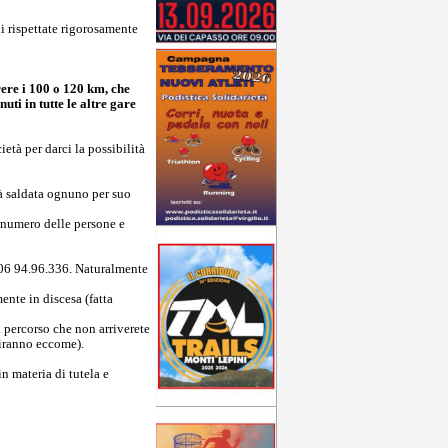
i rispettate rigorosamente
ere i 100 o 120 km, che
ti in tutte le altre gare
età per darci la possibilità
rà saldata ognuno per suo
 numero delle persone e
l. 06 94.96.336. Naturalmente
ente in discesa (fatta
l percorso che non arriverete
 diranno eccome).
in materia di tutela e