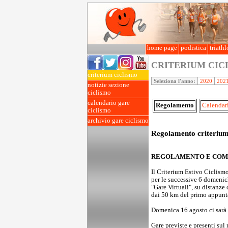
home page
podistica
triath
CRITERIUM CI
criterium ciclismo
Seleziona l'anno:
2020
202
notizie sezione
ciclismo
calendario gare
Regolamento
Calendar
ciclismo
archivio gare ciclismo
Regolamento criterium
REGOLAMENTO E COMP
Il Criterium Estivo Ciclism
per le successive 6 domenich
"Gare Virtuali", su distanze 
dai 50 km del primo appunta
Domenica 16 agosto ci sarà u
Gare previste e presenti sul 