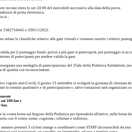
sere inviate entro le ore 24:00 del mercoledì successivo alla data della prova.
ndirizzi di posta elettronica
o.it ;
eri 3382716443 o 3391112022.
o stilate le classifiche relative alle gare virtuali e verranno inseriti i relativi pu
valida per il punteggio finale, perciò a più gare si parteciperà, più punteggio si acc
nimo di partecipanti per rendere valida la gara.
 consegnata una medaglia di partecipazione del 25ale della Podistica Solidarietà, ino
ica di qualità con riconoscimenti.
ve vigenti anti-Covid, il giorno 13 settembre si svolgerà la giornata di chiusura d
rati in termini qualitativi e di partecipazione e, salvo variazioni sarà organizzata c
vamente
a sui 100 km e
0 km.
e la vostra borsa sul furgone della Podistica per riprenderla all'arrivo, sulla borsa d
etta con il vostro nome, cognome, cellulare e indirizzo.
 saranno presenti 3 ciclisti orange a coordinarvi come STAFF (riconoscibili da una 
tica) così posizionati, un capofila, un intermedio, ed uno a termine corsa.