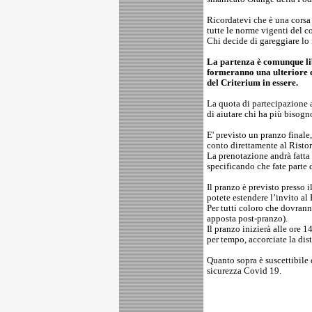
Ricordatevi che è una corsa 
tutte le norme vigenti del co
Chi decide di gareggiare lo f
La partenza è comunque li
formeranno una ulteriore cl
del Criterium in essere.
La quota di partecipazione al
di aiutare chi ha più bisogn
E' previsto un pranzo final
conto direttamente al Ristor
La prenotazione andrà fatta
specificando che fate parte 
Il pranzo è previsto presso 
potete estendere l’invito al 
Per tutti coloro che dovrann
apposta post-pranzo).
Il pranzo inizierà alle ore 1
per tempo, accorciate la dis
Quanto sopra è suscettibile d
sicurezza Covid 19.