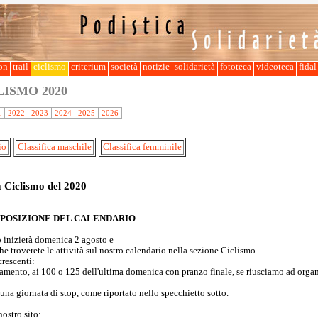
lon
trail
ciclismo
criterium
società
notizie
solidarietà
fototeca
videoteca
fida
CLISMO
2020
1
2022
2023
2024
2025
2026
io
Classifica maschile
Classifica femminile
 Ciclismo del 2020
OSIZIONE DEL CALENDARIO
o inizierà domenica 2 agosto e
e troverete le attività sul nostro calendario nella sezione Ciclismo
crescenti:
mento, ai 100 o 125 dell'ultima domenica con pranzo finale, se riusciamo ad organ
na giornata di stop, come riportato nello specchietto sotto.
nostro sito: