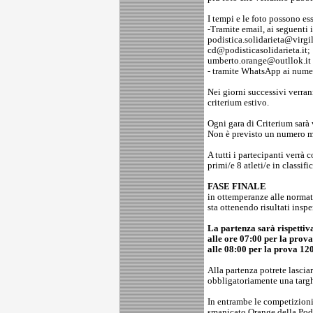
I tempi e le foto possono es
-Tramite email, ai seguenti i
podistica.solidarieta@virgili
cd@podisticasolidarieta.it;
umberto.orange@outllok.it
- tramite WhatsApp ai num
Nei giorni successivi verrann
criterium estivo.
Ogni gara di Criterium sarà 
Non è previsto un numero mi
A tutti i partecipanti verrà
primi/e 8 atleti/e in classif
FASE FINALE
in ottemperanze alle normati
sta ottenendo risultati inspe
La partenza sarà rispetti
alle ore 07:00 per la prov
alle 08:00 per la prova 12
Alla partenza potrete lasciar
obbligatoriamente una targh
In entrambe le competizioni
smanicato Orange della Podis