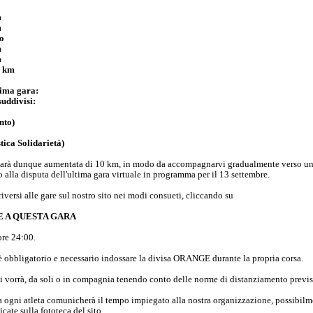
m
m
o
m
m
0 km
tima gara:
suddivisi:
nto)
ica Solidarietà)
 sarà dunque aumentata di 10 km, in modo da accompagnarvi gradualmente verso una
ro alla disputa dell'ultima gara virtuale in programma per il 13 settembre.
riversi alle gare sul nostro sito nei modi consueti, cliccando su
E A QUESTA GARA
ore 24:00.
 è obbligatorio e necessario indossare la divisa ORANGE durante la propria corsa.
i vorrà, da soli o in compagnia tenendo conto delle norme di distanziamento previs
a ogni atleta comunicherà il tempo impiegato alla nostra organizzazione, possibil
cate sulla fototeca del sito.