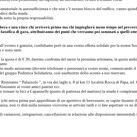
amatoriale in autosufficienza e che non c’è nessun blocco del traffico, vanno quind
dice della strada.
a sotto la propria responsabilità.
bera e non vince chi arriverà primo ma chi impiegherà meno tempo nel percorr
assifica di gara, attribuiranno dei punti che verranno poi sommati a quelli ottenu
l’evento è gratuita, confidiamo però in una vostra offerta solidale per la nostra Soci
o e sono tanti.
e, la quota è di € 30, daremo conferma del menu la prossima settimana, la quota and
ante.
 in modo autonomo (dovrete telefonare e prenotare) a vostro nome, comunicando il
del gruppo Podistica Solidarieta, così usufruirete dello sconto a noi riservato.
il Ristorante “ Palazzolo “, in via dei laghi n. 8 al km 11 località Rocca di Papa, te
Ristorante ai vostri amici parenti ecc.
o tornare in bici a Capannelle (punto di partenza del mattino) la strada è completam
4 (chi arriva prima può approfittare di un aperitivo di benvenuto, se capite durante i
tanza, non vi dirà nulla nessuno viceversa se arrivate tardi e ci fate aspettare ve ne
i variazioni, integrazioni, cancellazioni in relazione alle disposizioni ministeriali 