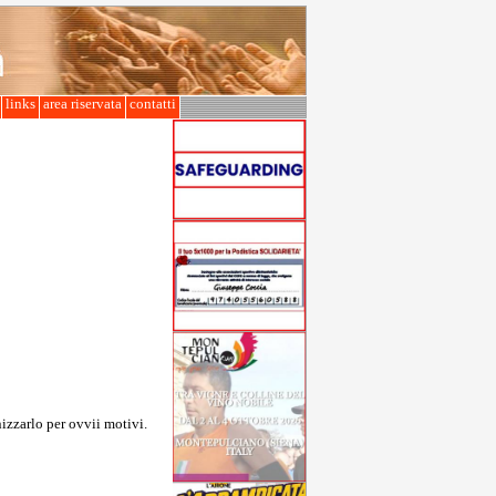
l
links
area riservata
contatti
izzarlo per ovvii motivi.