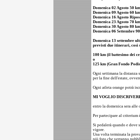
Domenica 02 Agosto 50 k
Domenica 09 Agosto 60 k
Domenica 16 Agosto Ripos
Domenica 23 Agosto 70 k
Domenica 30 Agosto 80 k
Domenica 06 Settembre 9
Domenica 13 settembre ul
previsti due itinerari, così 
100 km (il battesimo dei ce
o
125 km (Gran Fondo Podist
Ogni settimana la distanza
per la fine dell'estate, ovve
Ogni atleta orange potrà isc
MI VOGLIO DISCRIVER
entro la domenica sera alle 
Per partecipare al criterium
Si pedalerà quando e dove s
vigore.
Una volta terminata la prov
più foto che verranno pubbli