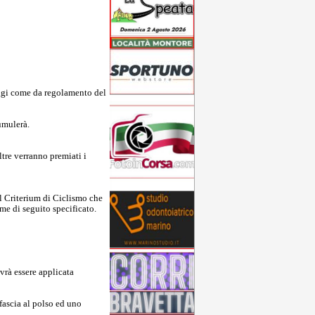
nteggi come da regolamento del
umulerà.
ltre verranno premiati i
el Criterium di Ciclismo che
ome di seguito specificato.
ovrà essere applicata
fascia al polso ed uno