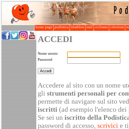
home page
podistica
triathlon
trail
ciclismo
criterium
so
ACCEDI
Nome utente:
Password:
Accedere al sito con un nome ute
gli
strumenti personali per co
permette di navigare sul sito v
iscritti
(ad esempio l'elenco dei 
Se sei un
iscritto della Podistic
password di accesso,
scrivici
e ti